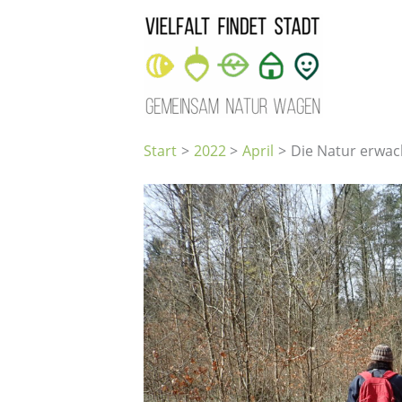
Zum
Inhalt
springen
Start
2022
April
Die Natur erwac