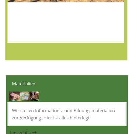
E
i
n
W
i
l
d
b
i
e
n
Materialien
e
n
h
Wir stellen Informations- und Bildungsmaterialien
a
zur Verfügung. Hier ist alles hinterlegt.
u
s
Los geht’s
f