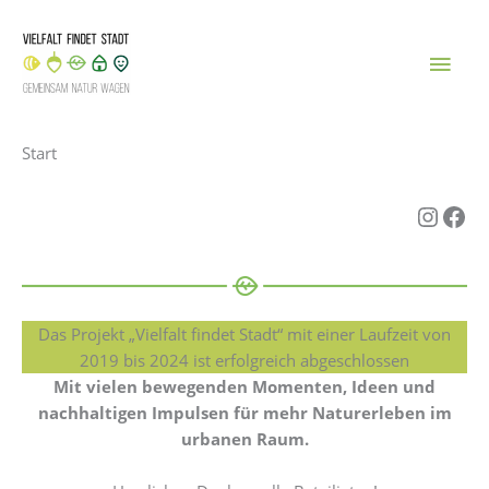
Zum
Inhalt
Hau
springen
Start
Insta
Fac
Das Projekt „Vielfalt findet Stadt“ mit einer Laufzeit von
2019 bis 2024 ist erfolgreich abgeschlossen
Mit vielen bewegenden Momenten, Ideen und
nachhaltigen Impulsen für mehr Naturerleben im
urbanen Raum.